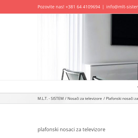
Skip
Pozovite nas!
+381 64 4109694
|
info@mlt-siste
to
content
M.L.T. - SISTEM
Nosači za televizore
Plafonski nosači z
plafonski nosaci za televizore