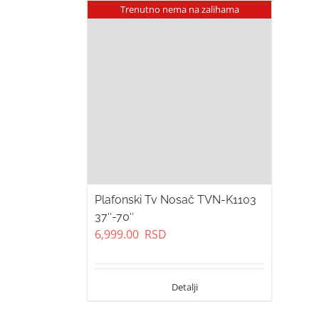
Trenutno nema na zalihama
Plafonski Tv Nosač TVN-K1103
37″-70″
6,999.00
RSD