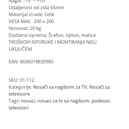
Nagib: -10º ~ +10º
Udaljenost od zida 65mm
Materijal izrade: čelik
VESA MAX : 200 x 200
Nosivost: 20 kg
Dodatna oprema: Šrafovi, tiplovi, matice
TROŠKOVI ISPORUKE I MONTIRANJA NISU
UKLJUČENI
EAN: 8606018830985
SKU:
01-112
Kategorije:
Nosači sa nagibom za TV
,
Nosači za
televizore
Tags:
nosaci
,
nosaci za tv sa nagibom
,
podesivi
,
televizori