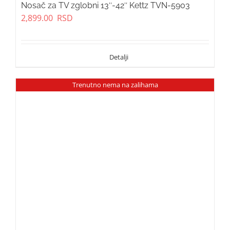
Nosač za TV zglobni 13″-42″ Kettz TVN-5903
2,899.00
RSD
Trenutno nema na zalihama