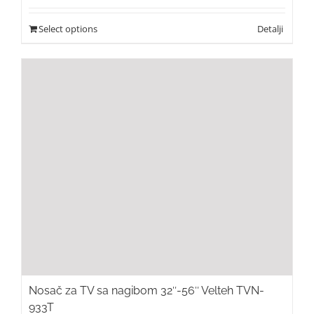
Select options
Nosač za TV sa nagibom 32″-56″ Velteh TVN-
933T