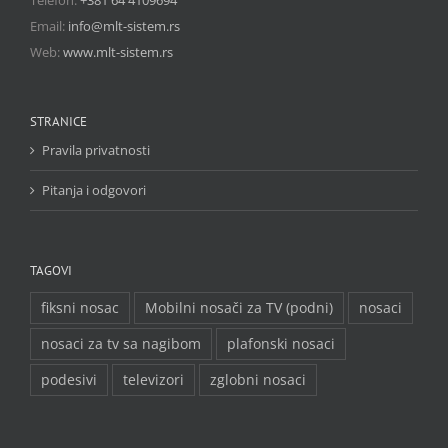
Telefon:
+381 64 4109694
Email:
info@mlt-sistem.rs
Web:
www.mlt-sistem.rs
STRANICE
Pravila privatnosti
Pitanja i odgovori
TAGOVI
fiksni nosac
Mobilni nosači za TV (podni)
nosaci
nosaci za tv sa nagibom
plafonski nosaci
podesivi
televizori
zglobni nosaci