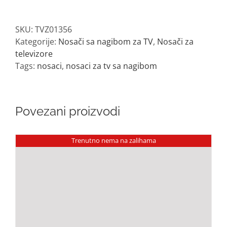
televizore
do
SKU:
TVZ01356
90"
Kategorije:
Nosači sa nagibom za TV
,
Nosači za
quantity
televizore
Tags:
nosaci
,
nosaci za tv sa nagibom
Povezani proizvodi
Trenutno nema na zalihama