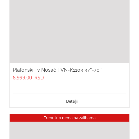
Plafonski Tv Nosač TVN-K1103 37″-70″
6,999.00
RSD
Trenutno nema na zalihama