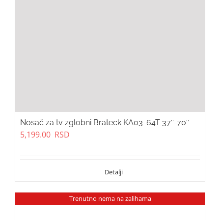
Nosač za tv zglobni Brateck KA03-64T 37″-70″
5,199.00
RSD
Trenutno nema na zalihama