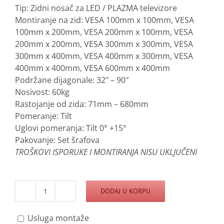
Tip: Zidni nosač za LED / PLAZMA televizore
Montiranje na zid: VESA 100mm x 100mm, VESA
100mm x 200mm, VESA 200mm x 100mm, VESA
200mm x 200mm, VESA 300mm x 300mm, VESA
300mm x 400mm, VESA 400mm x 300mm, VESA
400mm x 400mm, VESA 600mm x 400mm
Podržane dijagonale: 32″ – 90″
Nosivost: 60kg
Rastojanje od zida: 71mm – 680mm
Pomeranje: Tilt
Uglovi pomeranja: Tilt 0° +15°
Pakovanje: Set šrafova
TROŠKOVI ISPORUKE I MONTIRANJA NISU UKLJUČENI
DODAJ U KORPU
Zidni
nosač
Usluga montaže
za