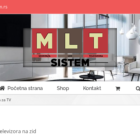
m.rs
Početna strana
Shop
Kontakt
 za TV
elevizora na zid