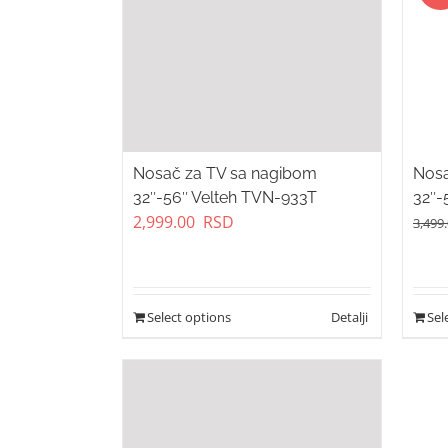
Nosač za TV sa nagibom
Nosa
32″-56″ Velteh TVN-933T
32″
2,999.00
RSD
3,499
Select options
Sel