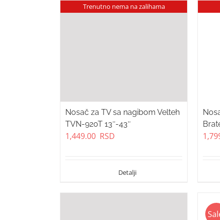
Trenutno nema na zalihama
Nosač za TV sa nagibom Velteh
Nosa
TVN-920T 13″-43″
Brat
1,449.00
RSD
1,79
Sal