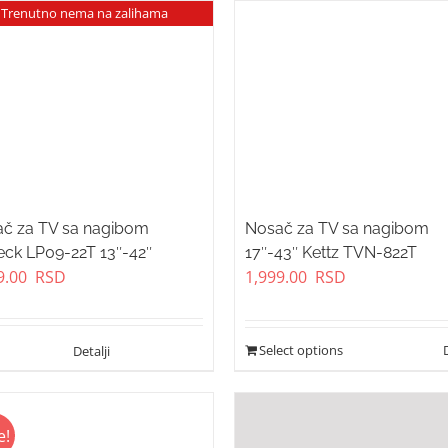
Trenutno nema na zalihama
č za TV sa nagibom
Nosač za TV sa nagibom
eck LP09-22T 13″-42″
17″-43″ Kettz TVN-822T
9.00
RSD
1,999.00
RSD
Select options
e!