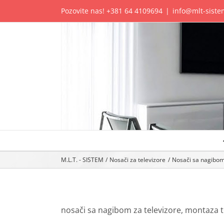
Skip
Pozovite nas!
+381 64 4109694
|
info@mlt-siste
to
content
M.L.T. - SISTEM
Nosači za televizore
Nosači sa nagibom
nosači sa nagibom za televizore, montaza t