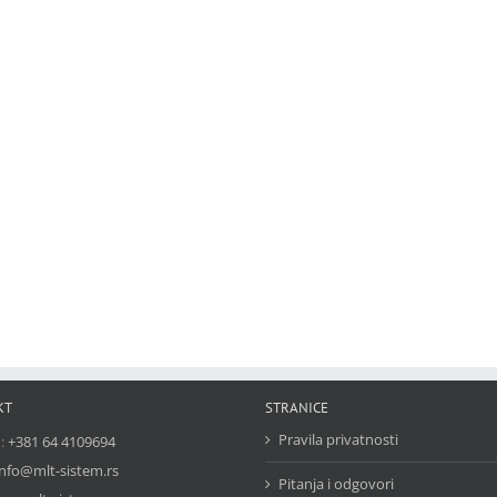
KT
STRANICE
Pravila privatnosti
n:
+381 64 4109694
info@mlt-sistem.rs
Pitanja i odgovori