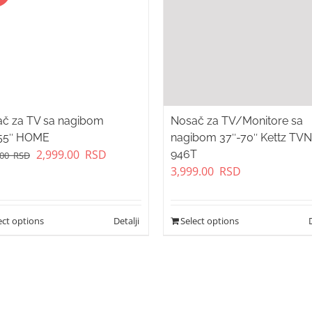
č za TV sa nagibom
Nosač za TV/Monitore sa
-55″ HOME
nagibom 37″-70″ Kettz TVN
Original
Current
2,999.00
RSD
946T
.00
RSD
price
price
3,999.00
RSD
was:
is:
3,499.00
2,999.00
RSD.
RSD.
ect options
Select options