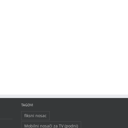
TAGOVI
fiksni nosac
Mobilni nosači za TV (podni)