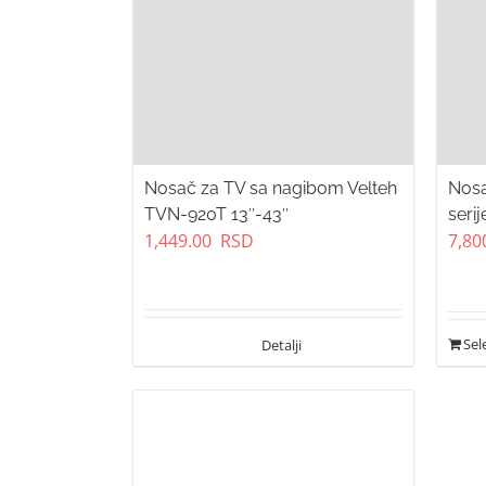
Nosač za TV sa nagibom Velteh
Nos
TVN-920T 13″-43″
seri
1,449.00
RSD
7,80
Sel