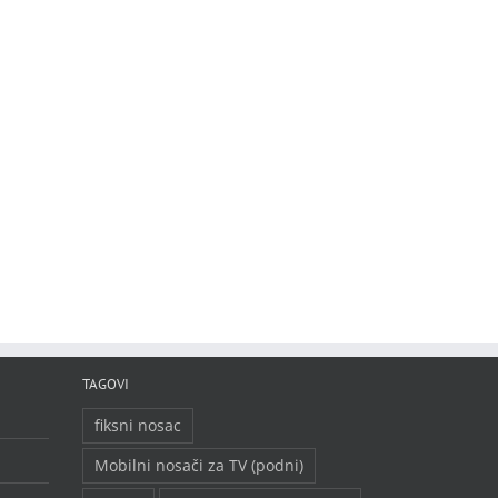
TAGOVI
fiksni nosac
Mobilni nosači za TV (podni)