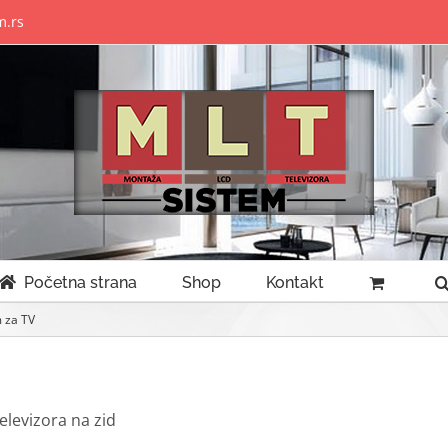
m.rs
Početna strana
Shop
Kontakt
 za TV
elevizora na zid