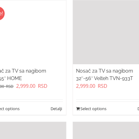
e!
č za TV sa nagibom
Nosač za TV sa nagibom
-55″ HOME
32″-56″ Velteh TVN-933T
Original
Current
2,999.00
RSD
2,999.00
RSD
.00
RSD
price
price
was:
is:
3,499.00
2,999.00
ect options
Select options
RSD.
RSD.