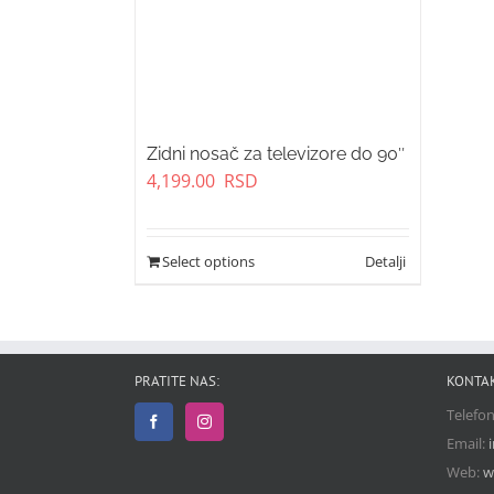
Zidni nosač za televizore do 90″
4,199.00
RSD
Select options
PRATITE NAS:
KONTA
Telefo
Email:
Web:
w