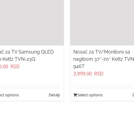
ač za TV Samsung QLED
Nosač za TV/Monitore sa
je Kettz TVN-23Q
nagibom 37″-70″ Kettz TVN
0.00
RSD
946T
3,999.00
RSD
ect options
Select options