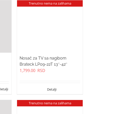
Trenutno nema na zalihama
Nosač za TV sa nagibom
Brateck LP09-22T 13″-42″
1,799.00
RSD
Trenutno nema na zalihama