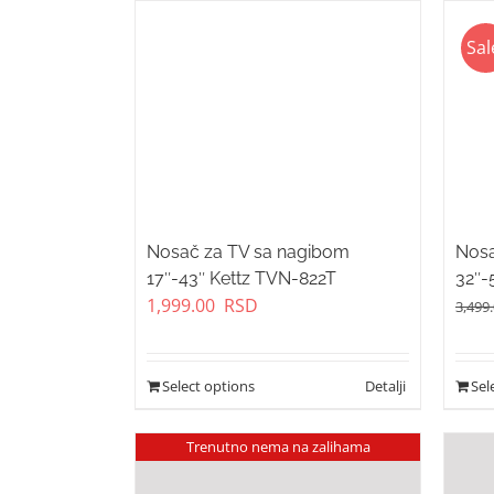
Sal
Nosač za TV sa nagibom
Nosa
17″-43″ Kettz TVN-822T
32″
1,999.00
RSD
3,499
Select options
Sel
Trenutno nema na zalihama