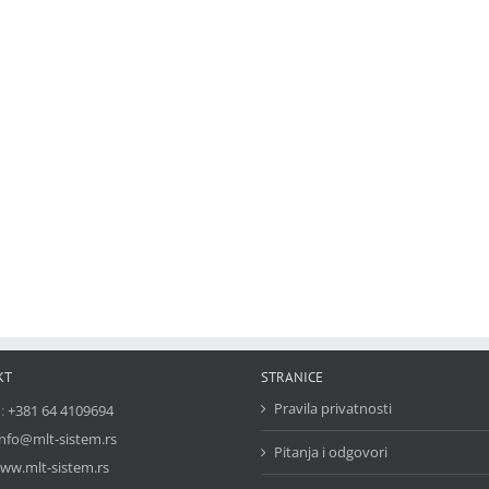
KT
STRANICE
Pravila privatnosti
n:
+381 64 4109694
info@mlt-sistem.rs
Pitanja i odgovori
ww.mlt-sistem.rs