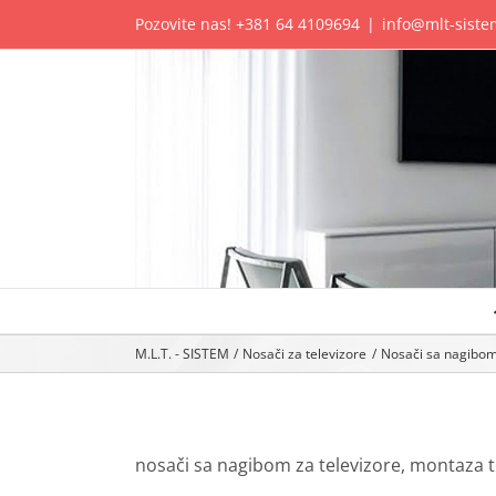
Skip
Pozovite nas!
+381 64 4109694
|
info@mlt-siste
to
content
M.L.T. - SISTEM
Nosači za televizore
Nosači sa nagibom
nosači sa nagibom za televizore, montaza t