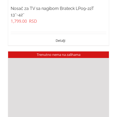
Nosač za TV sa nagibom Brateck LP09-22T
13″-42″
1,799.00
RSD
Trenutno nema na zalihama