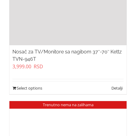
Nosač za TV/Monitore sa nagibom 37″-70″ Kettz
TVN-946T
3,999.00
RSD
Select options
Trenutno nema na zalihama