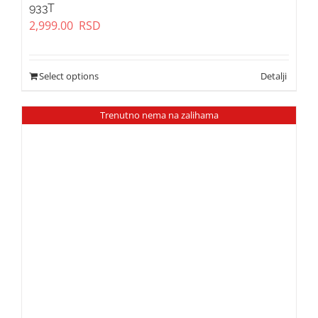
933T
2,999.00
RSD
Select options
Trenutno nema na zalihama