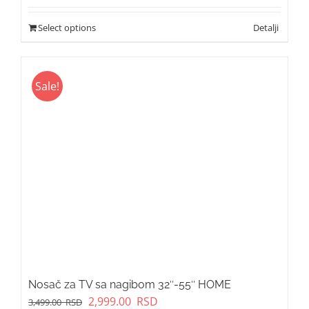
Select options
Sale!
Nosač za TV sa nagibom 32″-55″ HOME
Original
Current
2,999.00
RSD
3,499.00
RSD