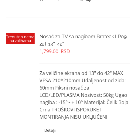
Nosač za TV sa nagibom Brateck LP09-
Trenutno nema
na zalihama
22T 13″-42″
1,799.00
RSD
Za veličine ekrana od 13" do 42" MAX
VESA 210*210mm Udaljenost od zida:
60mm Fiksni nosač za
LCD/LED/PLASMA Nosivost: 50kg Ugao
nagiba : -15°~＋10° Materijal: Čelik Boja:
Crna TROŠKOVI ISPORUKE I
MONTIRANJA NISU UKLJUČENI