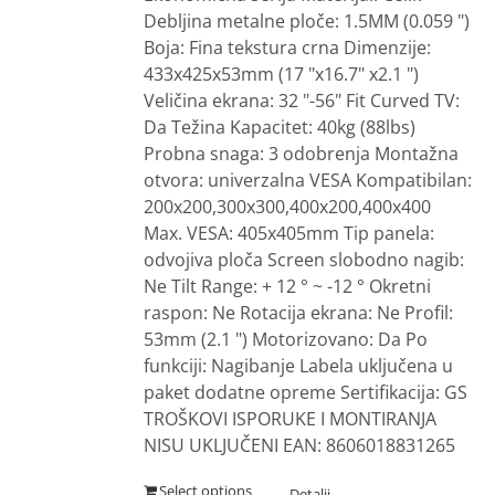
Debljina metalne ploče: 1.5MM (0.059 ")
Boja: Fina tekstura crna Dimenzije:
433x425x53mm (17 "x16.7" x2.1 ")
Veličina ekrana: 32 "-56" Fit Curved TV:
Da Težina Kapacitet: 40kg (88lbs)
Probna snaga: 3 odobrenja Montažna
otvora: univerzalna VESA Kompatibilan:
200x200,300x300,400x200,400x400
Max. VESA: 405x405mm Tip panela:
odvojiva ploča Screen slobodno nagib:
Ne Tilt Range: + 12 ° ~ -12 ° Okretni
raspon: Ne Rotacija ekrana: Ne Profil:
53mm (2.1 ") Motorizovano: Da Po
funkciji: Nagibanje Labela uključena u
paket dodatne opreme Sertifikacija: GS
TROŠKOVI ISPORUKE I MONTIRANJA
NISU UKLJUČENI EAN: 8606018831265
Select options