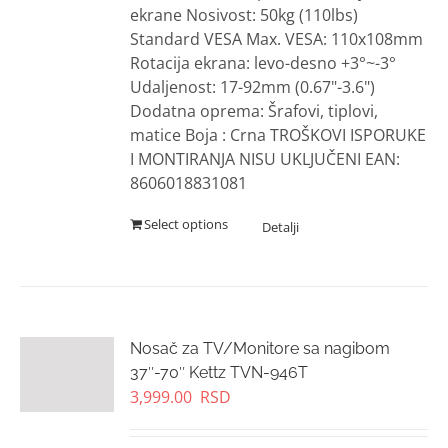
ekrane Nosivost: 50kg (110lbs)
Standard VESA Max. VESA: 110x108mm
Rotacija ekrana: levo-desno +3°~-3°
Udaljenost: 17-92mm (0.67"-3.6")
Dodatna oprema: Šrafovi, tiplovi,
matice Boja : Crna TROŠKOVI ISPORUKE
I MONTIRANJA NISU UKLJUČENI EAN:
8606018831081
Select options
Nosač za TV/Monitore sa nagibom
37″-70″ Kettz TVN-946T
3,999.00
RSD