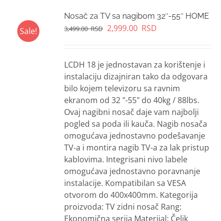
Nosač za TV sa nagibom 32″-55″ HOME
Original
Current
2,999.00
RSD
3,499.00
RSD
Sale!
price
price
was:
is:
3,499.00
2,999.00
LCDH 18 je jednostavan za korištenje i
RSD.
RSD.
instalaciju dizajniran tako da odgovara
bilo kojem televizoru sa ravnim
ekranom od 32 "-55" do 40kg / 88lbs.
Ovaj nagibni nosač daje vam najbolji
pogled sa poda ili kauča. Nagib nosača
omogućava jednostavno podešavanje
TV-a i montira nagib TV-a za lak pristup
kablovima. Integrisani nivo labele
omogućava jednostavno poravnanje
instalacije. Kompatibilan sa VESA
otvorom do 400x400mm. Kategorija
proizvoda: TV zidni nosač Rang:
Ekonomična serija Materijal: Čelik