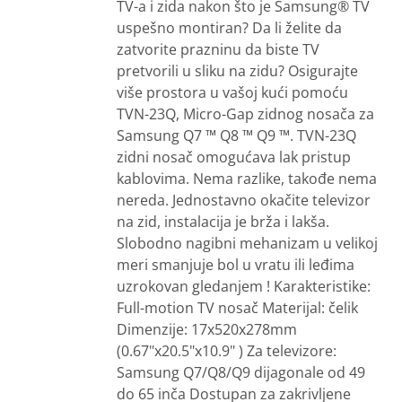
TV-a i zida nakon što je Samsung® TV
uspešno montiran? Da li želite da
zatvorite prazninu da biste TV
pretvorili u sliku na zidu? Osigurajte
više prostora u vašoj kući pomoću
TVN-23Q, Micro-Gap zidnog nosača za
Samsung Q7 ™ Q8 ™ Q9 ™. TVN-23Q
zidni nosač omogućava lak pristup
kablovima. Nema razlike, takođe nema
nereda. Jednostavno okačite televizor
na zid, instalacija je brža i lakša.
Slobodno nagibni mehanizam u velikoj
meri smanjuje bol u vratu ili leđima
uzrokovan gledanjem ! Karakteristike:
Full-motion TV nosač Materijal: čelik
Dimenzije: 17x520x278mm
(0.67"x20.5"x10.9" ) Za televizore:
Samsung Q7/Q8/Q9 dijagonale od 49
do 65 inča Dostupan za zakrivljene