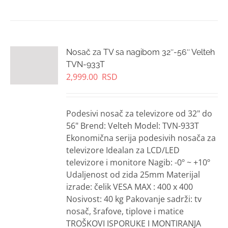
Nosač za TV sa nagibom 32″-56″ Velteh
TVN-933T
2,999.00
RSD
Podesivi nosač za televizore od 32" do
56" Brend: Velteh Model: TVN-933T
Ekonomična serija podesivih nosača za
televizore Idealan za LCD/LED
televizore i monitore Nagib: -0º ~ +10º
Udaljenost od zida 25mm Materijal
izrade: čelik VESA MAX : 400 x 400
Nosivost: 40 kg Pakovanje sadrži: tv
nosač, šrafove, tiplove i matice
TROŠKOVI ISPORUKE I MONTIRANJA