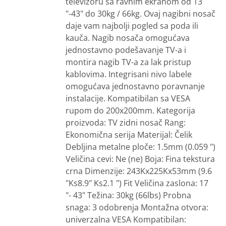
televizoru sa ravnim ekranom od 13
"-43" do 30kg / 66kg. Ovaj nagibni nosač
daje vam najbolji pogled sa poda ili
kauča. Nagib nosača omogućava
jednostavno podešavanje TV-a i
montira nagib TV-a za lak pristup
kablovima. Integrisani nivo labele
omogućava jednostavno poravnanje
instalacije. Kompatibilan sa VESA
rupom do 200x200mm. Kategorija
proizvoda: TV zidni nosač Rang:
Ekonomična serija Materijal: Čelik
Debljina metalne ploče: 1.5mm (0.059 ")
Veličina cevi: Ne (ne) Boja: Fina tekstura
crna Dimenzije: 243Kx225Kx53mm (9.6
"Ks8.9" Ks2.1 ") Fit Veličina zaslona: 17
"- 43" Težina: 30kg (66lbs) Probna
snaga: 3 odobrenja Montažna otvora:
univerzalna VESA Kompatibilan: