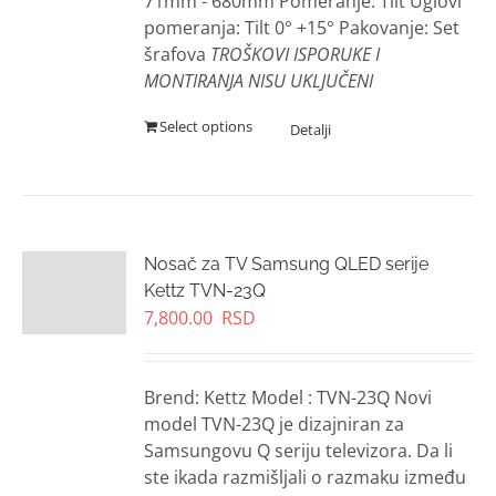
71mm - 680mm Pomeranje: Tilt Uglovi
pomeranja: Tilt 0° +15° Pakovanje: Set
šrafova
TROŠKOVI ISPORUKE I
MONTIRANJA NISU UKLJUČENI
Select options
Nosač za TV Samsung QLED serije
Kettz TVN-23Q
7,800.00
RSD
Brend: Kettz Model : TVN-23Q Novi
model TVN-23Q je dizajniran za
Samsungovu Q seriju televizora. Da li
ste ikada razmišljali o razmaku između