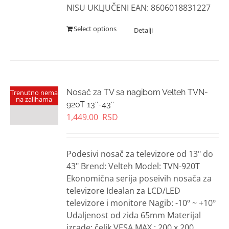
NISU UKLJUČENI EAN: 8606018831227
Select options
Nosač za TV sa nagibom Velteh TVN-
Trenutno nema
na zalihama
920T 13″-43″
1,449.00
RSD
Podesivi nosač za televizore od 13" do
43" Brend: Velteh Model: TVN-920T
Ekonomična serija poseivih nosača za
televizore Idealan za LCD/LED
televizore i monitore Nagib: -10º ~ +10º
Udaljenost od zida 65mm Materijal
izrade: čelik VESA MAX : 200 x 200