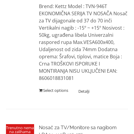
Brend: Kettz Model : TVN-946T
EKONOMIČNA SERIJA TV NOSAČA Nosač
za TV dijagonale od 37 do 70 inči
Vertikalni nagib : -15º ~ +15º Nosivost :
50kg, ugrađena libela Univerzalni
raspored rupa Max.VESA600x400,
Udaljenost od zida 74mm Dodatna
oprema: Šrafovi, tiplovi, matice Boja :
Crna TROŠKOVI ISPORUKE I
MONTIRANJA NISU UKLJUČENI EAN:
8606018831081
Select options
Nosač za TV/Monitore sa nagibom
Trenutno nema
na zalihama